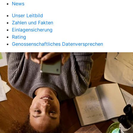
News
Unser Leitbild
Zahlen und Fakten
Einlagensicherung
Rating
Genossenschaftliches Datenversprechen