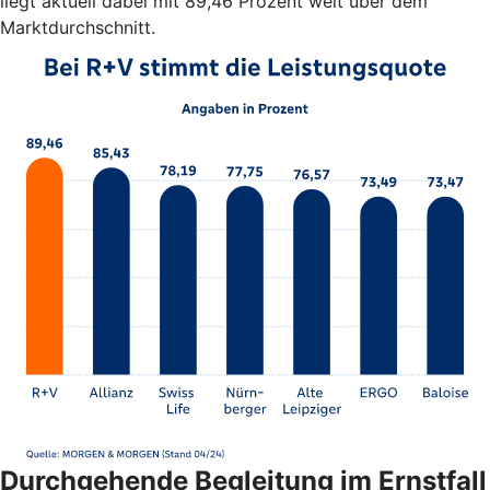
liegt aktuell dabei mit 89,46 Prozent weit über dem
Marktdurchschnitt.
Durchgehende Begleitung im Ernstfall