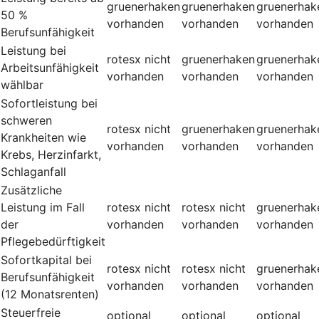
gruenerhaken
gruenerhaken
gruenerhak
50 %
vorhanden
vorhanden
vorhanden
Berufsunfähigkeit
Leistung bei
rotesx
nicht
gruenerhaken
gruenerhak
Arbeitsunfähigkeit
vorhanden
vorhanden
vorhanden
wählbar
Sofortleistung bei
schweren
rotesx
nicht
gruenerhaken
gruenerhak
Krankheiten wie
vorhanden
vorhanden
vorhanden
Krebs, Herzinfarkt,
Schlaganfall
Zusätzliche
Leistung im Fall
rotesx
nicht
rotesx
nicht
gruenerhak
der
vorhanden
vorhanden
vorhanden
Pflegebedürftigkeit
Sofortkapital bei
rotesx
nicht
rotesx
nicht
gruenerhak
Berufsunfähigkeit
vorhanden
vorhanden
vorhanden
(12 Monatsrenten)
Steuerfreie
optional
optional
optional